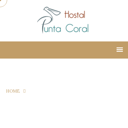
HOME
TOP 5 RESTAURANTS IN A QUIET AN NIGHT IN
NORWAY.
Top 5 Restaurants in